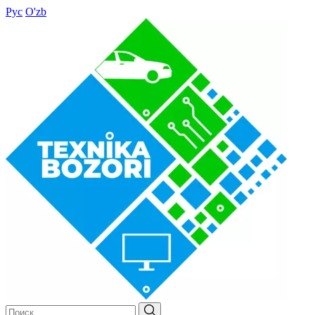
Рус
O'zb