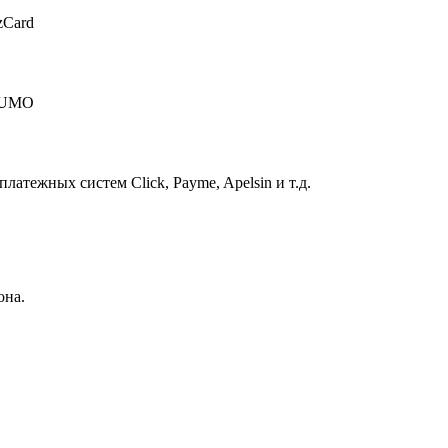
zCard
 HUMO
атежных систем Click, Payme, Apelsin и т.д.
она.