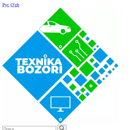
Рус
O'zb