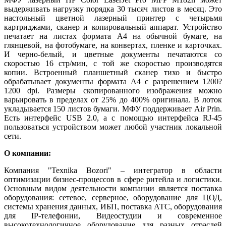
выдерживать нагрузку порядка 30 тысяч листов в месяц. Это
настольный цветной лазерный принтер с четырьмя
картриджами, сканер и копировальный аппарат. Устройство
печатает на листах формата А4 на обычной бумаге, на
глянцевой, на фотобумаге, на конвертах, пленке и карточках.
И черно-белый, и цветные документы печатаются со
скоростью 16 стр/мин, с той же скоростью производятся
копии. Встроенный планшетный сканер тихо и быстро
обрабатывает документы формата А4 с разрешением 1200?
1200 dpi. Размеры скопированного изображения можно
варьировать в пределах от 25% до 400% оригинала. В лоток
укладывается 150 листов бумаги. МФУ поддерживает Air Prin.
Есть интерфейс USB 2.0, а с помощью интерфейса RJ-45
пользоваться устройством может любой участник локальной
сети.
О компании:
Компания "Texnika Bozori" – интегратор в области
оптимизации бизнес-процессов в сфере ритейла и логистики.
Основным видом деятельности компании является поставка
оборудования: сетевое, серверное, оборудование для ЦОД,
системы хранения данных, ИБП, поставка АТС, оборудования
для IP-телефонии, Видеостудии и современное
высокотехнологичное оборудование для разных отраслей