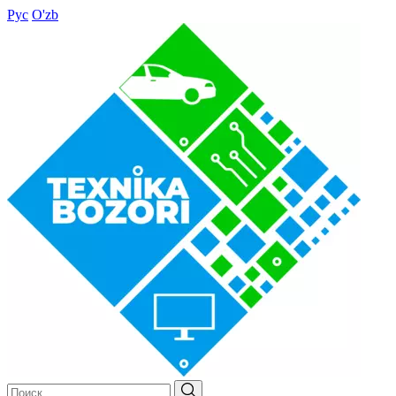
Рус
O'zb