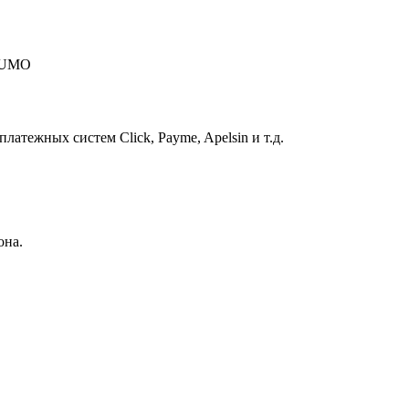
 HUMO
атежных систем Click, Payme, Apelsin и т.д.
она.